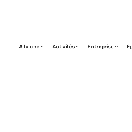
À la une
Activités
Entreprise
É
17/02/2026
Baisser le prix d
conseils pour c
succès