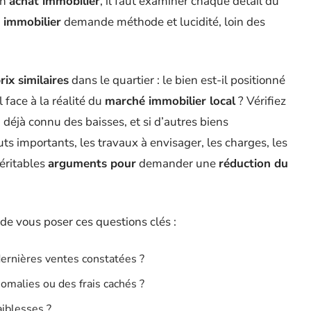
un
achat immobilier
, il faut examiner chaque détail du
 immobilier
demande méthode et lucidité, loin des
ix similaires
dans le quartier : le bien est-il positionné
 face à la réalité du
marché immobilier local
? Vérifiez
 déjà connu des baisses, et si d’autres biens
ts importants, les travaux à envisager, les charges, les
éritables
arguments pour
demander une
réduction du
de vous poser ces questions clés :
ernières ventes constatées ?
omalies ou des frais cachés ?
aiblesses ?