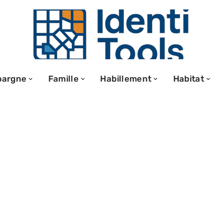
pargne
Famille
Habillement
Habitat
’une vente :
onvaincre avec