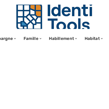
pargne
Famille
Habillement
Habitat
Code civil : les
sérer dans vos
ion