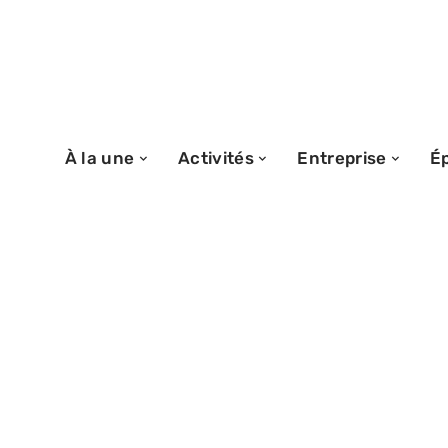
À la une
Activités
Entreprise
É
02/06/2026
Article 1112 1 du 
points clés à in
lettres d’intent