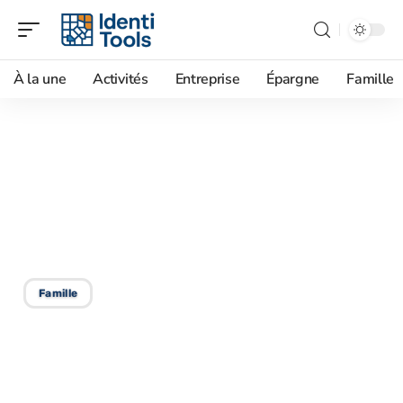
À la une
Activités
Entreprise
Épargne
Famille
10/06/2026
Comment s’adresser à un
notaire par mail quand on
écrit pour un proche âgé ?
Famille