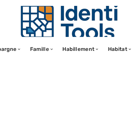
pargne
Famille
Habillement
Habitat
espace membre
urs appareils :
s et risques à