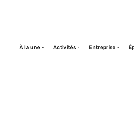
À la une
Activités
Entreprise
É
15/06/2026
Les Pompeurs 
accès sur plusie
bonnes pratique