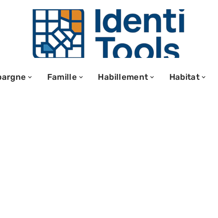
pargne
Famille
Habillement
Habitat
ponible :
er vos séries
es clics ?