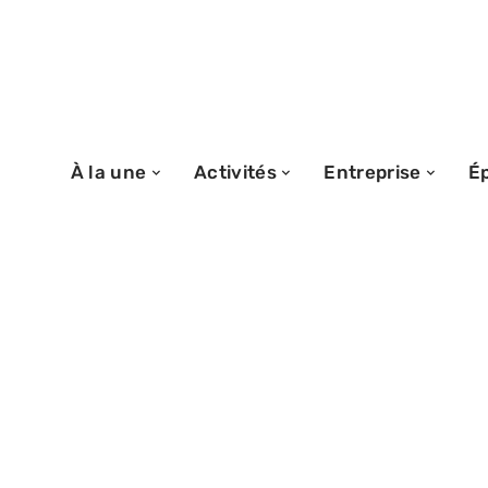
À la une
Activités
Entreprise
É
18/02/2026
Sishi Scan indis
comment retrouv
manga en quelqu